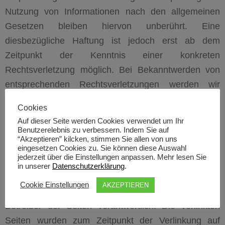
Nutzung von Informationen nach den allgemeinen
Gesetzen bleiben hiervon unberührt. Eine
diesbezügliche Haftung ist jedoch erst ab dem
Zeitpunkt der Kenntnis einer konkreten
Rechtsverletzung möglich. Bei Bekanntwerden von
entsprechenden Rechtsverletzungen werden wir
diese Inhalte umgehend entfernen.
Cookies
Haftung für Links
Auf dieser Seite werden Cookies verwendet um Ihr
Benutzerelebnis zu verbessern. Indem Sie auf
Unser Angebot enthält Links zu externen Webseiten
“Akzeptieren” kilcken, stimmen Sie allen von uns
Dritter, auf deren Inhalte wir keinen Einfluss haben.
eingesetzen Cookies zu. Sie können diese Auswahl
jederzeit über die Einstellungen anpassen. Mehr lesen Sie
Deshalb können wir für diese fremden Inhalte auch
in unserer
Datenschutzerklärung
.
keine Gewähr übernehmen. Für die Inhalte der
Cookie Einstellungen
AKZEPTIEREN
verlinkten Seiten ist stets der jeweilige Anbieter oder
Betreiber der Seiten verantwortlich. Die verlinkten
Seiten wurden zum Zeitpunkt der Verlinkung auf